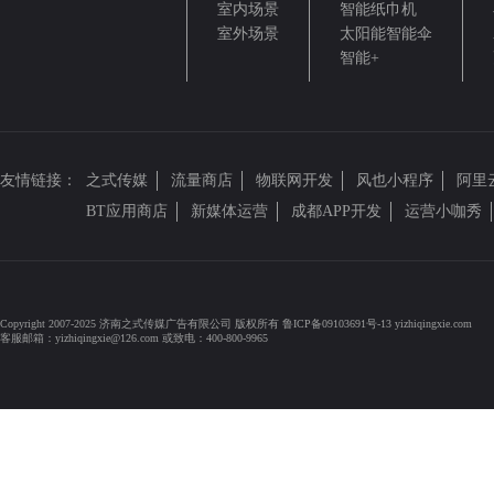
室内场景
智能纸巾机
室外场景
太阳能智能伞
智能+
友情链接：
之式传媒
流量商店
物联网开发
风也小程序
阿里
BT应用商店
新媒体运营
成都APP开发
运营小咖秀
Copyright 2007-2025 济南之式传媒广告有限公司 版权所有 鲁ICP备09103691号-13 yizhiqingxie.com
客服邮箱：yizhiqingxie@126.com 或致电：400-800-9965